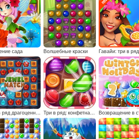
ение сада
Волшебные краски
Гавайи: три в ряд
Три в ряд драгоценности
Три в ряд: конфетная сага