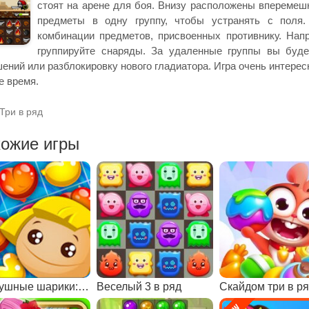
стоят на арене для боя. Внизу расположены вперемеш
предметы в одну группу, чтобы устранять с поля.
комбинации предметов, присвоенных противнику. Нап
группируйте снаряды. За удаленные группы вы буде
ений или разблокировку нового гладиатора. Игра очень интере
е время.
Три в ряд
ожие игры
Воздушные шарики: три в ряд
Веселый 3 в ряд
Скайдом три в р