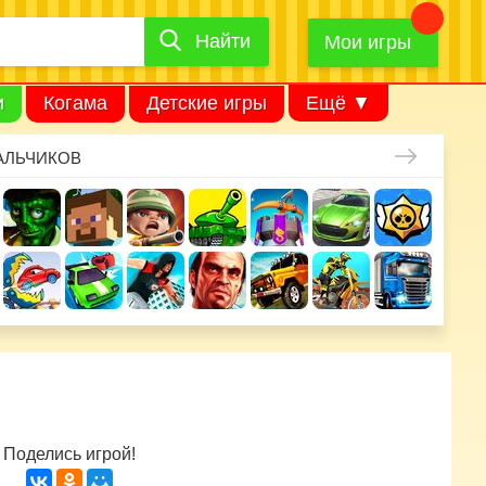
Найти
Найти
игру
Мои игры
и
Когама
Детские игры
Ещё ▼
АЛЬЧИКОВ
Поделись игрой!