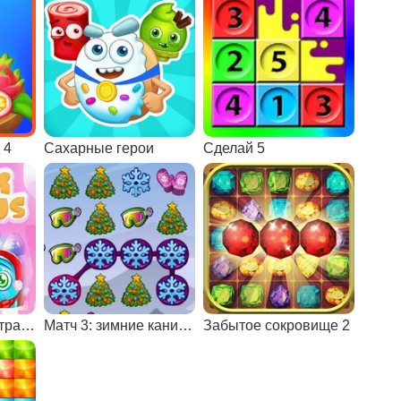
 4
Сахарные герои
Сделай 5
Возвращение в страну Санты: зимние каникулы
Матч 3: зимние каникулы
Забытое сокровище 2