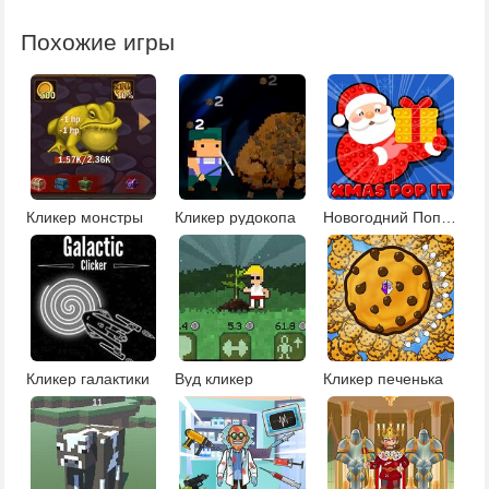
Похожие игры
Кликер монстры
Кликер рудокопа
Новогодний Поп Ит
Кликер галактики
Вуд кликер
Кликер печенька