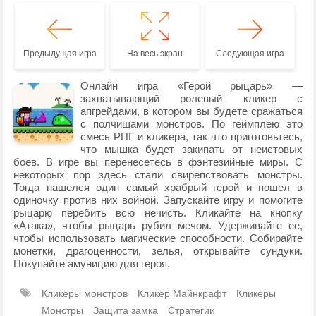
Предыдущая игра
На весь экран
Следующая игра
Онлайн игра «Герой рыцарь» —
захватывающий ролевый кликер с
апгрейдами, в котором вы будете сражаться
с полчищами монстров. По геймплею это
смесь РПГ и кликера, так что приготовьтесь,
что мышка будет закипать от неистовых
боев. В игре вы перенесетесь в фэнтезийные миры. С
некоторых пор здесь стали свирепствовать монстры.
Тогда нашелся один самый храбрый герой и пошел в
одиночку против них войной. Запускайте игру и помогите
рыцарю перебить всю нечисть. Кликайте на кнопку
«Атака», чтобы рыцарь рубил мечом. Удерживайте ее,
чтобы использовать магические способности. Собирайте
монетки, драгоценности, зелья, открывайте сундуки.
Покупайте амуницию для героя.
Кликеры монстров
Кликер Майнкрафт
Кликеры
Монстры
Защита замка
Стратегии