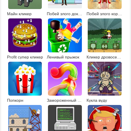
Майн кликер
Побей злого доктора
Побей злого короля
Profit супер кликер
Ленивый прыжок
Кликер дровосека с читами
Попкорн
Замороженный мед
Кукла вуду