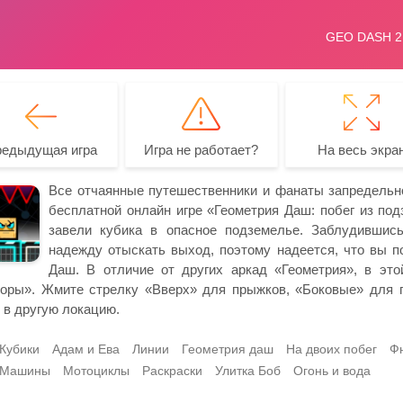
редыдущая игра
Игра не работает?
На весь экра
Все отчаянные путешественники и фанаты запредельно
бесплатной онлайн игре «Геометрия Даш: побег из по
завели кубика в опасное подземелье. Заблудившись
надежду отыскать выход, поэтому надеется, что вы по
Даш. В отличие от других аркад «Геометрия», в эт
оры». Жмите стрелку «Вверх» для прыжков, «Боковые» для п
 в другую локацию.
Кубики
Адам и Ева
Линии
Геометрия даш
На двоих побег
Ф
Машины
Мотоциклы
Раскраски
Улитка Боб
Огонь и вода