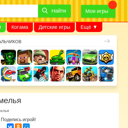
Найти
Найти
игру
Мои игры
и
Когама
Детские игры
Ещё ▼
АЛЬЧИКОВ
емелья
мелья
Поделись игрой!