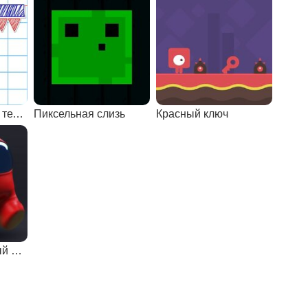
Геометрия Даш в тетради
Пиксельная слизь
Красный ключ
Амонг Ас: опасный бег