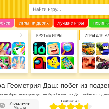
вочек
Игры на двоих
Лучшие игры
Новинк
КРУТЫЕ ИГРЫ
ИГРЫ ДЛЯ М
ра Геометрия Даш: побег из подз
ая
—
Игры Геометрия даш
—
Игра Геометрия Даш: побег из подзе
Рейтинг:
4.5
Управление:
Мышка