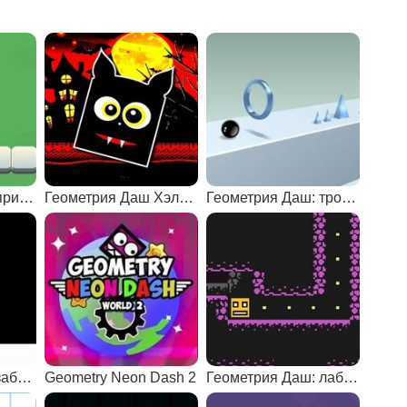
Геометрия Даш: приключения кубика
Геометрия Даш Хэллоуин
Геометрия Даш: тройной прыжок
Геометрия Даш: забег суперскоростного куба
Geometry Neon Dash 2
Геометрия Даш: лабиринт