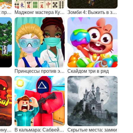
На русском поиск предметов
Маджонг мастера Кувана
Зомби 4: Выжить в зомби-апокалипсисе
Принцессы против эпидемии
Скайдом три в ряд
Машина ест машину: вулканическое приключение
В кальмара: Сабвей Серф
Скрытые места: замки