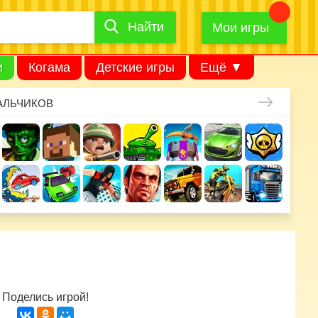
Найти
Найти
игру
Мои игры
и
Когама
Детские игры
Ещё ▼
АЛЬЧИКОВ
Поделись игрой!