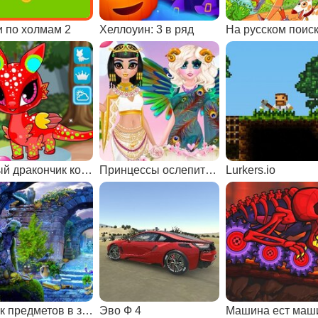
и по холмам 2
Хеллоуин: 3 в ряд
Милый дракончик конструктор
Принцессы ослепительные богини
Lurkers.io
Поиск предметов в замке
Эво Ф 4