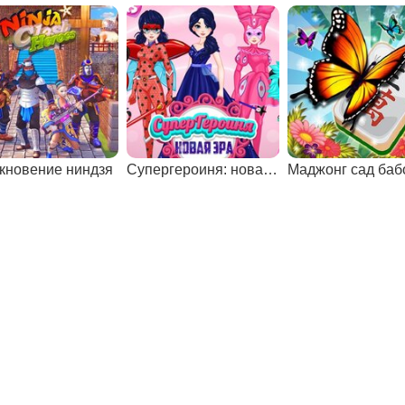
кновение ниндзя
Супергероиня: новая эра
Маджонг сад баб