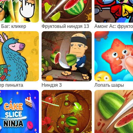
 Баг: кликер
Фруктовый ниндзя 13
ер пиньята
Ниндзя 3
Лопать шары