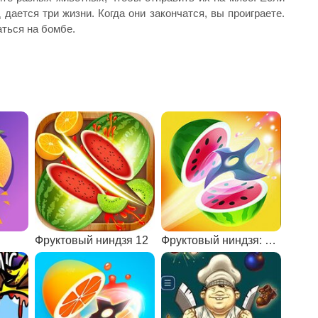
 дается три жизни. Когда они закончатся, вы проиграете.
аться на бомбе.
Фруктовый ниндзя 12
Фруктовый ниндзя: мастер метания ножа