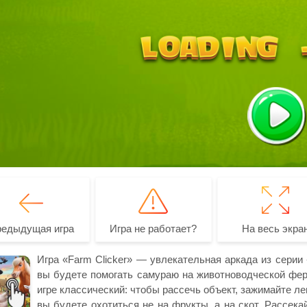
редыдущая игра
Игра не работает?
На весь экра
Игра «Farm Clicker» — увлекательная аркада из серии
вы будете помогать самураю на животноводческой ферм
игре классический: чтобы рассечь объект, зажимайте ле
вы будете охотиться не на фрукты, а на скот. Рассека