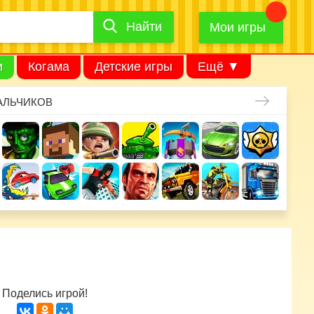
Найти
Найти
игру
Мои игры
и
Когама
Детские игры
Ещё ▼
АЛЬЧИКОВ
Поделись игрой!