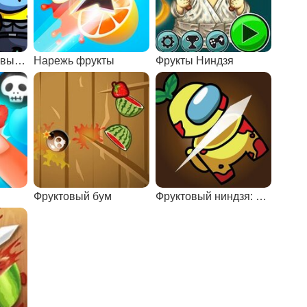
Амонг Ас: фруктовый ниндзя
Нарежь фрукты
Фрукты Ниндзя
Фруктовый бум
Фруктовый ниндзя: Амонг Ас