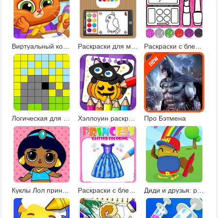
Виртуальный кот в школе
Раскраски для малышей
Раскраски с блестками и нейл-арт
Логическая для детей 5 лет
Хэллоуин раскраски и рисовалки
Про Бэтмена
Куклы Лол принцессы
Раскраски с блестками
Диди и друзья: развивающие раскраски