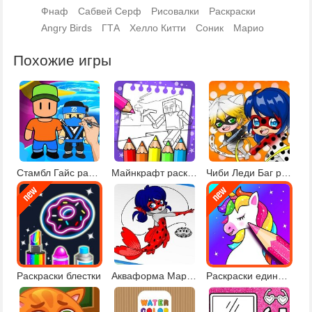
Фнаф
Сабвей Серф
Рисовалки
Раскраски
Angry Birds
ГТА
Хелло Китти
Соник
Марио
Похожие игры
Стамбл Гайс раскраски
Майнкрафт раскраски
Чиби Леди Баг раскраска
Раскраски блестки
Акваформа Маринетт и друзья
Раскраски единороги