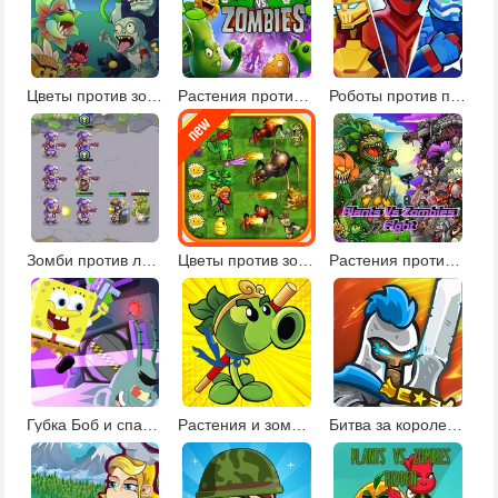
Цветы против зомби
Растения против зомби 3
Роботы против пришельцев
Зомби против людей
Цветы против зомби 2
Растения против зомби: тренировка памяти
Губка Боб и спасатели слизи
Растения и зомби 3
Битва за королевство