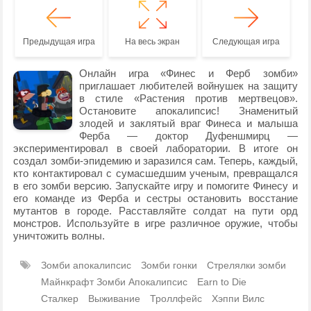
Предыдущая игра
На весь экран
Следующая игра
Онлайн игра «Финес и Ферб зомби»
приглашает любителей войнушек на защиту
в стиле «Растения против мертвецов».
Остановите апокалипсис! Знаменитый
злодей и заклятый враг Финеса и малыша
Ферба — доктор Дуфеншмирц —
экспериментировал в своей лаборатории. В итоге он
создал зомби-эпидемию и заразился сам. Теперь, каждый,
кто контактировал с сумасшедшим ученым, превращался
в его зомби версию. Запускайте игру и помогите Финесу и
его команде из Ферба и сестры остановить восстание
мутантов в городе. Расставляйте солдат на пути орд
монстров. Используйте в игре различное оружие, чтобы
уничтожить волны.
Зомби апокалипсис
Зомби гонки
Стрелялки зомби
Майнкрафт Зомби Апокалипсис
Earn to Die
Сталкер
Выживание
Троллфейс
Хэппи Вилс