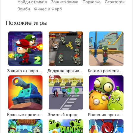
Найди отличия
Защита замка
Парковка
Стратегии
Зомби
Финес и Ферб
Похожие игры
Защита от парада зомби 2
Дедушка против зомби
Когама растения против зомби
Красные против синих
Элитный отряд
Растения против монстров