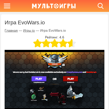
Игра EvoWars.io
Главная
—
Игры io
—
Игра EvoWars.io
Рейтинг:
4.6