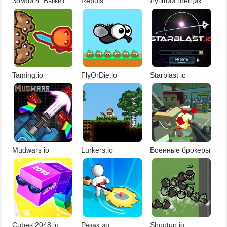
Зомби 4: Выжить в зомби-апокалипсисе
Repuls
Лучший гонщик
Taming.io
FlyOrDie.io
Starblast io
Mudwars io
Lurkers.io
Военные брокеры
Cubes 2048.io
Резак ио
Shootup.io