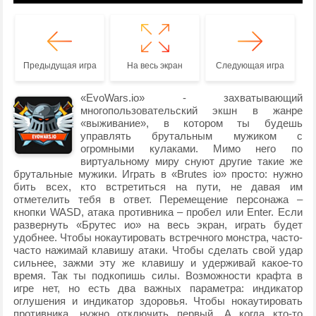
Предыдущая игра
На весь экран
Следующая игра
«EvoWars.io» - захватывающий
многопользовательский экшн в жанре
«выживание», в котором ты будешь
управлять брутальным мужиком с
огромными кулаками. Мимо него по
виртуальному миру снуют другие такие же
брутальные мужики. Играть в «Brutes io» просто: нужно
бить всех, кто встретиться на пути, не давая им
отметелить тебя в ответ. Перемещение персонажа –
кнопки WASD, атака противника – пробел или Enter. Если
развернуть «Брутес ио» на весь экран, играть будет
удобнее. Чтобы нокаутировать встречного монстра, часто-
часто нажимай клавишу атаки. Чтобы сделать свой удар
сильнее, зажми эту же клавишу и удерживай какое-то
время. Так ты подкопишь силы. Возможности крафта в
игре нет, но есть два важных параметра: индикатор
оглушения и индикатор здоровья. Чтобы нокаутировать
противника, нужно отключить первый. А когда кто-то