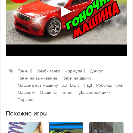
Гонки 2
Зомби гонки
Формула 1
Дрифт
Гонки на выживание
Гонки на двоих
Машина ест машину
Хот Вилс
ПДД
Робокар Поли
Машинки
Машины
Тюнинг
Дальнобойщики
Форсаж
Похожие игры