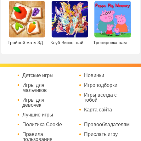
Тройной матч 3Д
Клуб Винкс: найди пары
Тренировка памяти с Пеппой
Детские игры
Новинки
Игры для
Игроподборки
мальчиков
Игры всегда с
Игры для
тобой
девочек
Карта сайта
Лучшие игры
Политика Cookie
Правообладателям
Правила
Прислать игру
пользования