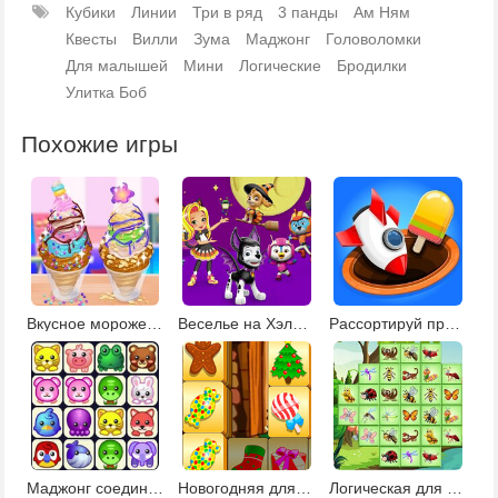
Кубики
Линии
Три в ряд
3 панды
Ам Ням
Квесты
Вилли
Зума
Маджонг
Головоломки
Для малышей
Мини
Логические
Бродилки
Улитка Боб
Похожие игры
Вкусное мороженое Чуррос
Веселье на Хэллоуин с мультяшками Никелодеона
Рассортируй предметы
Маджонг соедини пары
Новогодняя для детей 7 лет
Логическая для детей 6 лет