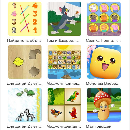
Найди тень объекта
Том и Джерри: матч пар
Свинка Пеппа: тренировка памяти
Для детей 2 лет: угадай объект по тени
Маджонг Коннект с животными 2
Монстры Вперед
Для детей 2 лет: чей малыш?
Маджонг для детей 7 лет
Матч овощей