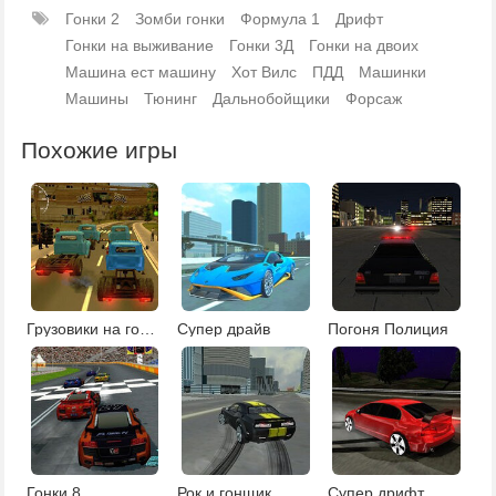
Гонки 2
Зомби гонки
Формула 1
Дрифт
Гонки на выживание
Гонки 3Д
Гонки на двоих
Машина ест машину
Хот Вилс
ПДД
Машинки
Машины
Тюнинг
Дальнобойщики
Форсаж
Похожие игры
Грузовики на гоночной трассе 3Д
Супер драйв
Погоня Полиция
Гонки 8
Рок и гонщик
Супер дрифт