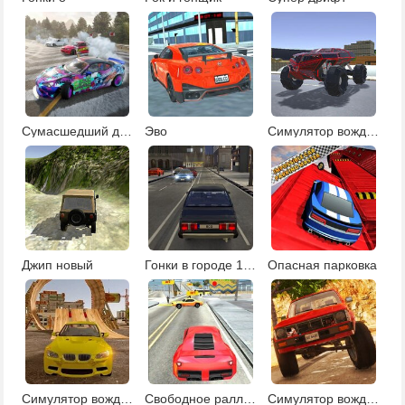
Сумасшедший дрифт
Эво
Симулятор вождения в городе
Джип новый
Гонки в городе 131
Опасная парковка
Симулятор вождения: мастер трюков
Свободное ралли 2
Симулятор вождения грузовика