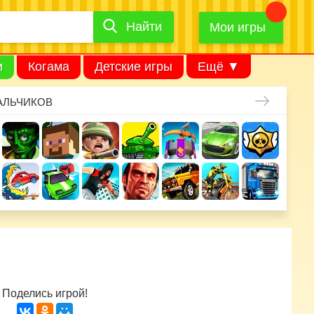
Найти
Найти
игру
Мои игры
и
Когама
Детские игры
Ещё ▼
АЛЬЧИКОВ
Поделись игрой!