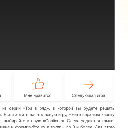
н
Мне нравится
Следующая игра
а из серии «Три в ряд», в которой вы будете решать
. Если хотите начать новую игру, жмите верхнюю кнопку
 выбирайте вторую «Continue». Слева задаются камни,
щие и формируйте их в группы по 3 и более. Для этого