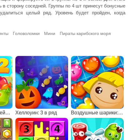
 в сторону соседней. Группы по 4 шт принесут бонусные
удалиться целый ряд. Уровень будет пройден, когда
инты
Головоломки
Мини
Пираты карибского моря
Вечеринка у бассейна 2
Хеллоуин: 3 в ряд
Воздушные шарики: три в ряд