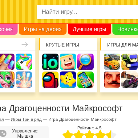
вочек
Игры на двоих
Лучшие игры
Новинк
КРУТЫЕ ИГРЫ
ИГРЫ ДЛЯ М
ра Драгоценности Майкрософт
ая
—
Игры Три в ряд
—
Игра Драгоценности Майкрософт
Рейтинг:
4.5
Управление:
Мышка