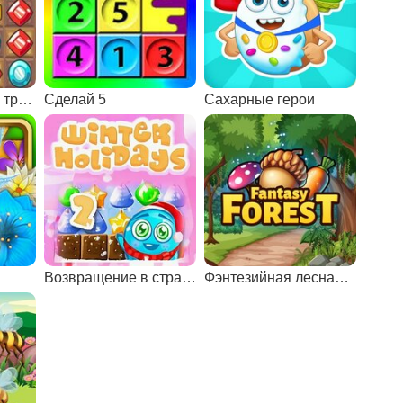
Древние алмазы: три в ряд
Сделай 5
Сахарные герои
Возвращение в страну Санты: зимние каникулы
Фэнтезийная лесная головоломка