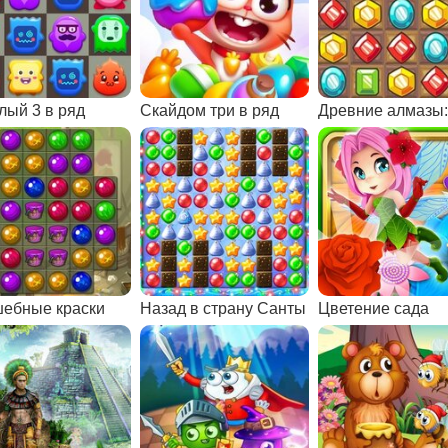
лый 3 в ряд
Скайдом три в ряд
ебные краски
Назад в страну Санты
Цветение сада