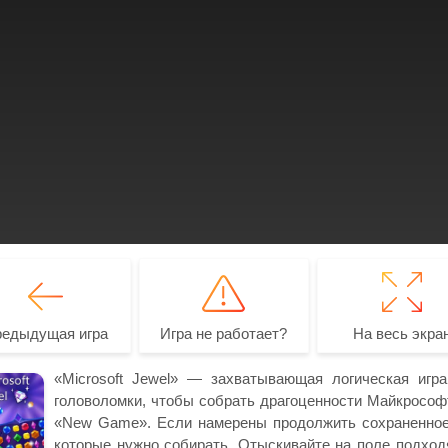
редыдущая игра
Игра не работает?
На весь экра
«Microsoft Jewel» — захватывающая логическая игр
головоломки, чтобы собрать драгоценности Майкрософт
«New Game». Если намерены продолжить сохраненное,
которые нужно собирать. Отыскивайте на поле подходя