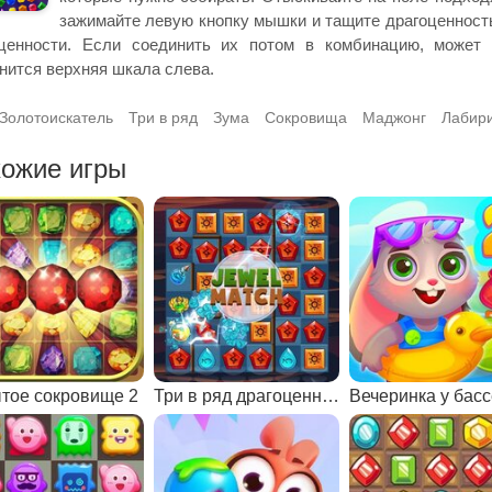
зажимайте левую кнопку мышки и тащите драгоценность
оценности. Если соединить их потом в комбинацию, может 
нится верхняя шкала слева.
Золотоискатель
Три в ряд
Зума
Сокровища
Маджонг
Лабир
ожие игры
тое сокровище 2
Три в ряд драгоценности