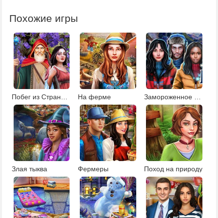
Похожие игры
Побег из Страны чудес
На ферме
Замороженное поместье
Злая тыква
Фермеры
Поход на природу