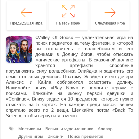
Предыдущая игра
На весь экран
Следующая игра
«Valley Of Gods» — увлекательная игра на
поиск предметов на тему фэнтези, в которой
вы отправитесь с волшебником и его
дочками в Долину богов, чтобы отыскать
магические артефакты. В сказочной долине
хранятся артефакты, способные
приумножить силу волшебника Элайджа и защитить его
семью от злых демонов. Поэтому Элайджа и его дочери
Алексис и Кайла собираются осмотреть долину.
Нажимайте внизу «Play Now» и помогите героям с
поисками. Кликайте на иконку первой девушки и
«Continue». Внизу задается 10 предметов, которые нужно
отыскать на 5 картах. На каждой среди массы вещей
спрятано всего по 2 вещи. Щелкайте потом «Back To
Select», чтобы вернуться в меню.
Мистиконы
Вспыш и чудо-машинки
Алавар
Другие игры
Викинги
Поиск предметов