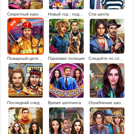
Секретный курорт для знаменитостей
Новый год - подарки под елкой
Спа-центр
Пожарный-детектив
Парковая полиция
Следуйте по следам
Последний след
Время шоппинга
Ограбление школы