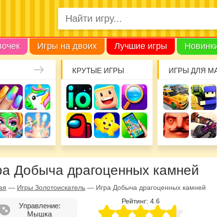
вочек
Игры на двоих
Лучшие игры
Новинк
КРУТЫЕ ИГРЫ
ИГРЫ ДЛЯ М
ра Добыча драгоценных камней
ая
—
Игры Золотоискатель
—
Игра Добыча драгоценных камней
Рейтинг:
4.6
Управление:
Мышка