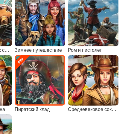
Поиски пиратских сокровищ
Зимнее путешествие
Ром и пистолет
на
Пиратский клад
Средневековое сокровище