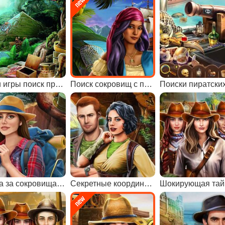
Мини игры поиск предметов
Поиск сокровищ с пиратами
Охота за сокровищами с Ларой Крофт
Секретные координаты
Шокирующая тай