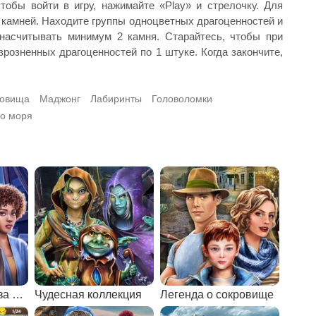
обы войти в игру, нажимайте «Play» и стрелочку. Для
 камней. Находите группы одноцветных драгоценностей и
насчитывать минимум 2 камня. Старайтесь, чтобы при
озненных драгоценностей по 1 штуке. Когда закончите,
ровища
Маджонг
Лабиринты
Головоломки
го моря
Страшная охота за сокровищами
Чудесная коллекция
Легенда о сокровище