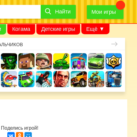
Найти
Найти
игру
Мои игры
и
Когама
Детские игры
Ещё ▼
АЛЬЧИКОВ
Поделись игрой!