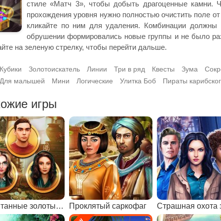
стиле «Матч 3», чтобы добыть драгоценные камни. Чт
прохождения уровня нужно полностью очистить поле от
кликайте по ним для удаления. Комбинации должны 
обрушении формировались новые группы и не было разр
йте на зеленую стрелку, чтобы перейти дальше.
Кубики
Золотоискатель
Линии
Три в ряд
Квесты
Зума
Сок
Для малышей
Мини
Логические
Улитка Боб
Пираты карибско
ожие игры
Спрятанные золотые монеты
Проклятый саркофаг