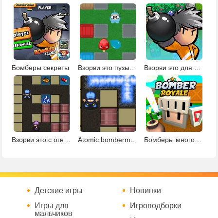
Бомберы секреты
Взорви это пузырями
Взорви это для детей
Взорви это с огнем
Atomic bomberman
Бомберы многопользовательская
Детские игры
Новинки
Игры для
Игроподборки
мальчиков