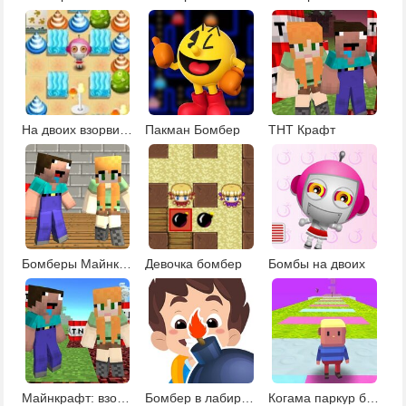
На двоих взорви это 9
Пакман Бомбер
ТНТ Крафт
Бомберы Майнкрафта
Девочка бомбер
Бомбы на двоих
Майнкрафт: взорви это
Бомбер в лабиринте
Когама паркур бомбермена