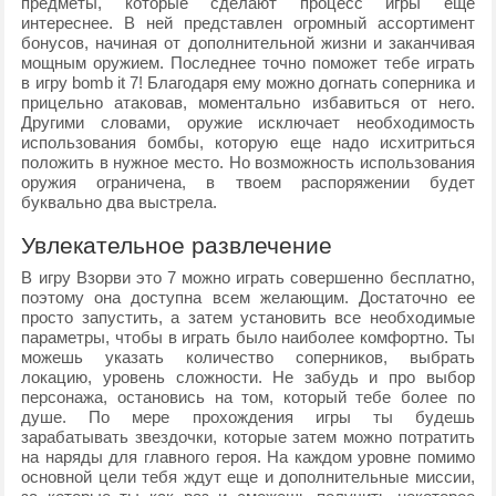
предметы, которые сделают процесс игры еще
интереснее. В ней представлен огромный ассортимент
бонусов, начиная от дополнительной жизни и заканчивая
мощным оружием. Последнее точно поможет тебе играть
в игру bomb it 7! Благодаря ему можно догнать соперника и
прицельно атаковав, моментально избавиться от него.
Другими словами, оружие исключает необходимость
использования бомбы, которую еще надо исхитриться
положить в нужное место. Но возможность использования
оружия ограничена, в твоем распоряжении будет
буквально два выстрела.
Увлекательное развлечение
В игру Взорви это 7 можно играть совершенно бесплатно,
поэтому она доступна всем желающим. Достаточно ее
просто запустить, а затем установить все необходимые
параметры, чтобы в играть было наиболее комфортно. Ты
можешь указать количество соперников, выбрать
локацию, уровень сложности. Не забудь и про выбор
персонажа, остановись на том, который тебе более по
душе. По мере прохождения игры ты будешь
зарабатывать звездочки, которые затем можно потратить
на наряды для главного героя. На каждом уровне помимо
основной цели тебя ждут еще и дополнительные миссии,