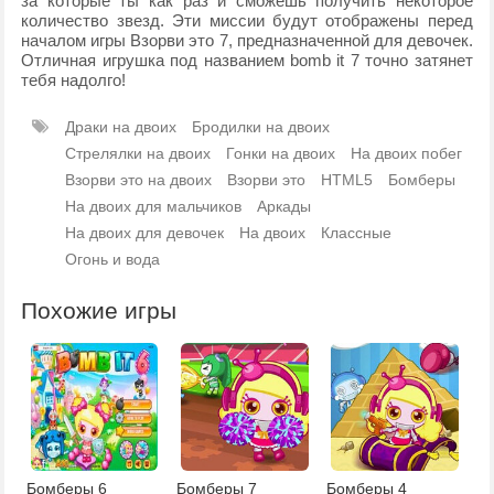
за которые ты как раз и сможешь получить некоторое
количество звезд. Эти миссии будут отображены перед
началом игры Взорви это 7, предназначенной для девочек.
Отличная игрушка под названием bomb it 7 точно затянет
тебя надолго!
Драки на двоих
Бродилки на двоих
Стрелялки на двоих
Гонки на двоих
На двоих побег
Взорви это на двоих
Взорви это
HTML5
Бомберы
На двоих для мальчиков
Аркады
На двоих для девочек
На двоих
Классные
Огонь и вода
Похожие игры
Бомберы 6
Бомберы 7
Бомберы 4