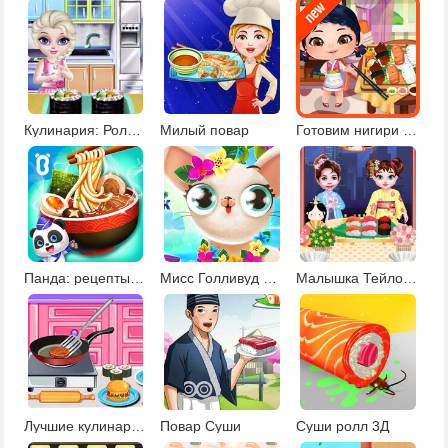
Кулинария: Роллы Калифорния
Милый повар
Готовим нигири суши
Панда: рецепты кухонь мира
Мисс Голливуд в отпуске
Малышка Тейлор: День японских девочек
Лучшие кулинарные рецепты мира
Повар Суши
Суши ролл 3Д