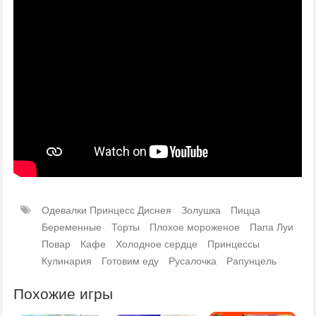
Одевалки Принцесс Диснея
Золушка
Пицца
Беременные
Торты
Плохое мороженое
Папа Луи
Повар
Кафе
Холодное сердце
Принцессы
Кулинария
Готовим еду
Русалочка
Рапунцель
Похожие игры