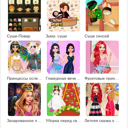
Суши-Повар
Зума: суши
Суши сенсей
Принцессы ослепительные богини
Гламурная вечеринка
Фруктовые принты для принцесс
Зачарованное поместье
Уборка перед свадьбой
Летняя сказка о принцессе