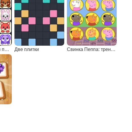
Маджонг соедини пары
Две плитки
Свинка Пеппа: тренировка памяти