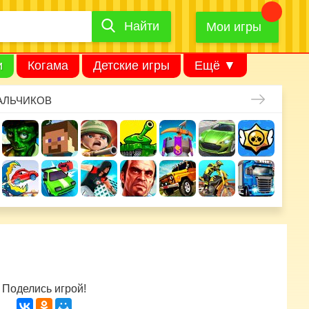
Найти
Найти
игру
Мои игры
и
Когама
Детские игры
Ещё ▼
АЛЬЧИКОВ
Поделись игрой!