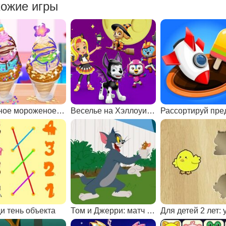
ожие игры
Вкусное мороженое Чуррос
Веселье на Хэллоуин с мультяшками Никелодеона
и тень объекта
Том и Джерри: матч пар