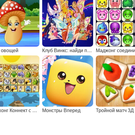
 овощей
Клуб Винкс: найди пары
Маджонг Коннект с животными 2
Монстры Вперед
Тройной матч 3Д