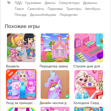
ПДД
Грузовики
Джипы
Симуляторы
Драконы
Такси
Самолёты
Парковка
Тракторы
Автобусы
Поезда
Дальнобойщики
Переделки
Похожие игры
Ваувиль
Переделка замка
Строим дом для Барби
Уход за принцессой
Дизайн чехлов для телефона
Холодное Сердце Сам Себе Дизайнер