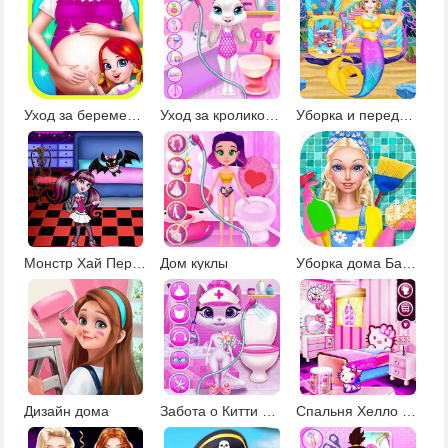
Уход за беременной
Уход за кроликом Дейзи
Уборка и переделка дома русалки
Монстр Хай Переделки
Дом куклы
Уборка дома Барби
Дизайн дома
Забота о Китти Кейт
Спальня Хелло Китти