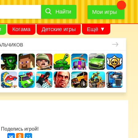
Найти
Найти
игру
Мои игры
и
Когама
Детские игры
Ещё ▼
АЛЬЧИКОВ
Поделись игрой!