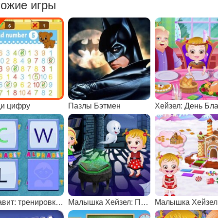
ожие игры
и цифру
Пазлы Бэтмен
Алфавит: тренировка памяти
Малышка Хейзел: Приключения в Замке