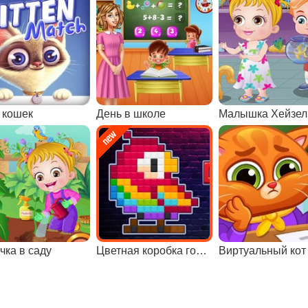
 кошек
День в школе
Малышка Хейзел
чка в саду
Цветная коробка головоломки