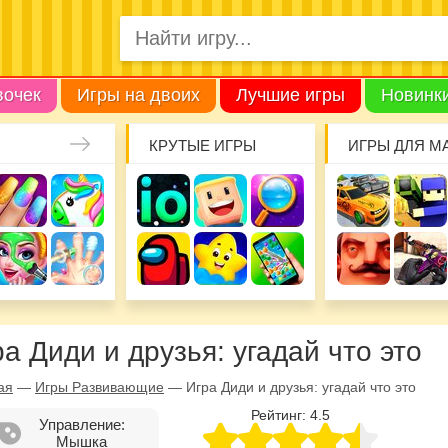
вочек
Игры на двоих
Лучшие игры
Новинк
КРУТЫЕ ИГРЫ
ИГРЫ ДЛЯ М
а Диди и друзья: угадай что это
ая
—
Игры Развивающие
—
Игра Диди и друзья: угадай что это
Рейтинг:
4.5
Управление:
Мышка