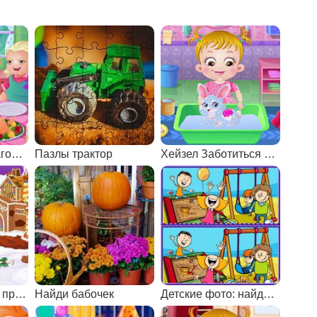
Хейзел: День Благодарения
Пазлы трактор
Хейзел Заботиться о Кролике
Малышка Хейзел пряничный домик
Найди бабочек
Детские фото: найди отличия