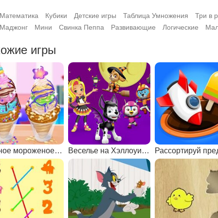
Математика
Кубики
Детские игры
Таблица Умножения
Три в 
Маджонг
Мини
Свинка Пеппа
Развивающие
Логические
Мал
ожие игры
Вкусное мороженое Чуррос
Веселье на Хэллоуин с мультяшками Никелодеона