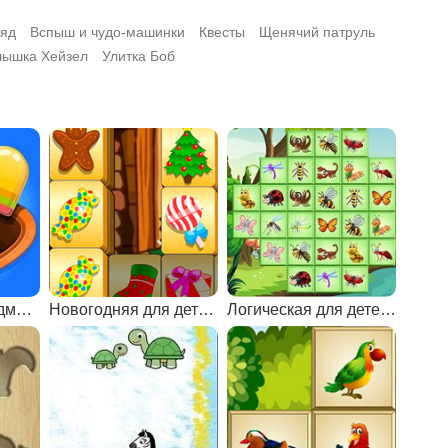
ряд
Вспыш и чудо-машинки
Квесты
Щенячий патруль
ышка Хейзел
Улитка Боб
Рассортируй предметы
Новогодняя для детей 7 лет
Логическая для детей 6 лет