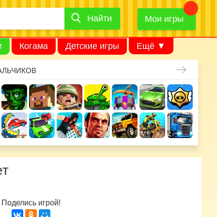
Найти
Найти
игру
Мои игры
и
Когама
Детские игры
Ещё ▼
АЛЬЧИКОВ
ет
Поделись игрой!