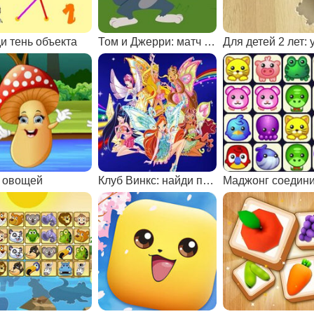
и тень объекта
Том и Джерри: матч пар
 овощей
Клуб Винкс: найди пары