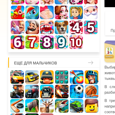
П
ЕЩЕ ДЛЯ МАЛЬЧИКОВ
Выбир
живот
тыквы
В сл
разби
В тре
напри
соотв