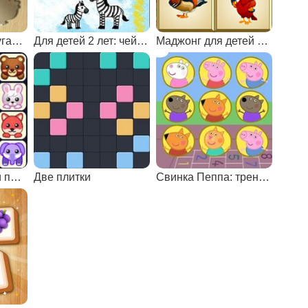
Для детей 2 лет: угадай объект по тени
Для детей 2 лет: чей малыш?
Маджонг для детей 7 лет
Маджонг соедини пары
Две плитки
Свинка Пеппа: тренировка памяти