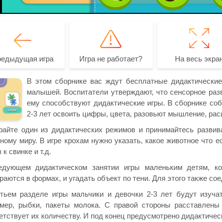
редыдущая игра
Игра не работает?
На весь экра
В этом сборнике вас ждут бесплатные дидактические 
малышей. Воспитатели утверждают, что сенсорное разв
ему способствуют дидактические игры. В сборнике со
2-3 лет освоить цифры, цвета, разовьют мышление, рас
айте один из дидактических режимов и принимайтесь развива
ному миру. В игре крохам нужно указать, какое животное что ес
 к свинке и т.д.
едующем дидактическом занятии игры маленьким детям, кот
раются в формах, и угадать объект по тени. Для этого также со
тьем разделе игры мальчики и девочки 2-3 лет будут изучат
мер, рыбки, пакеты молока. С правой стороны расставлены
етствует их количеству. И под конец предусмотрено дидактичес