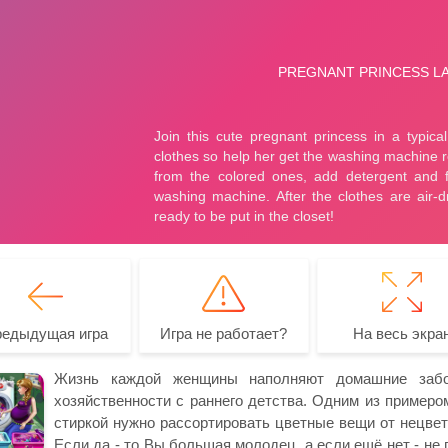
редыдущая игра
Игра не работает?
На весь экра
Жизнь каждой женщины наполняют домашние забо
хозяйственности с раннего детства. Одним из примеро
стиркой нужно рассортировать цветные вещи от нецвет
Если да - то Вы большая молодец, а если ещё нет - не 