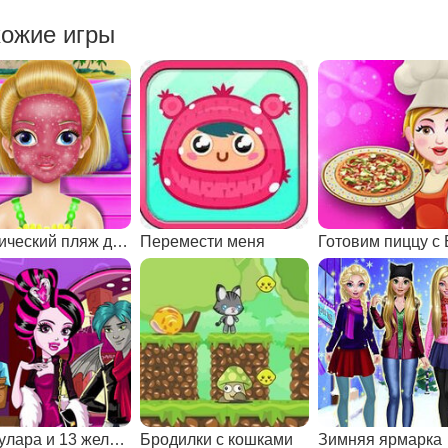
ожие игры
Тропический пляж для девочек 8 лет
Перемести меня
Дракулара и 13 желаний
Бродилки с кошками
Зимняя ярмарка