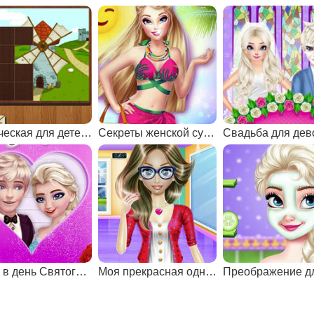
Логическая для детей 8 лет
Секреты женской сумочки
Элли в день Святого Валентина
Моя прекрасная одноклассница