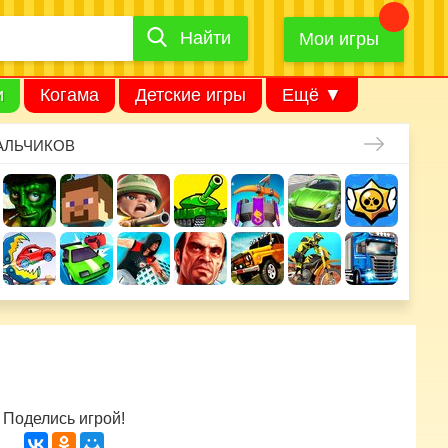
Найти
Найти
игру
Мои игры
и
Когама
Детские игры
Ещё ▼
АЛЬЧИКОВ
Поделись игрой!