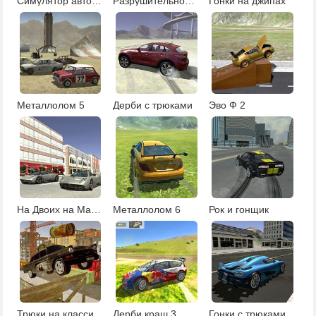
Симулятор автокатастроф
Разрушительное дерби
Гонки на джипах
Металлолом 5
Дерби с трюками
Эво Ф 2
На Двоих на Машинах
Металлолом 6
Рок и гонщик
Трюки на классических автомобилях
Дерби краш 3
Гонки с трюками в городе