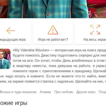
редыдущая игра
Игра не работает?
На весь экра
«My Valentine Mission» — интересная игра на поиск пре
будете помогать Джастину подготовить сюрприз для люб
готов на все. Он хочет, чтобы День влюбленных в этом
в квартиру невесты, пока девушка на работе, и украс
помогите герою с приготовлениями к празднику. Щелкай
ые надо искать в комнате. Если не можете что-то найти, жми
ием, на экране появится стрелка с надписью. Щелкайте на них,
Вспыш и чудо-машинки
Алавар
Про любовь
Другие игры
Поц
ожие игры