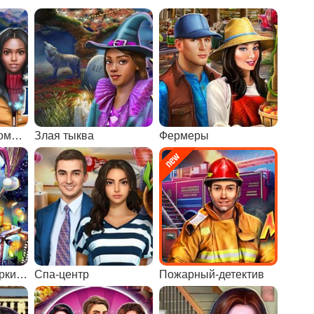
Замороженное поместье
Злая тыква
Фермеры
Новый год - подарки под елкой
Спа-центр
Пожарный-детектив