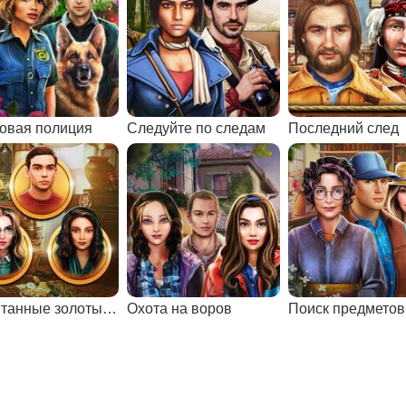
овая полиция
Следуйте по следам
Последний след
Спрятанные золотые монеты
Охота на воров