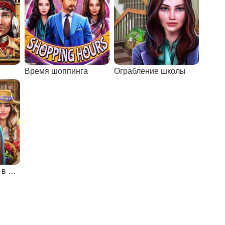
Время шоппинга
Ограбление школы
Поиск предметов в ботаническом саду