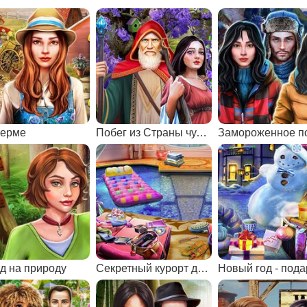
ерме
Побег из Страны чудес
д на природу
Секретный курорт для знаменитостей