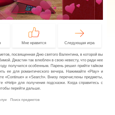
н
Мне нравится
Следующая игра
дметов, посвященная Дню святого Валентина, в которой вы
имой. Джастин так влюблен в свою невесту, что ради нее
 году получился особенным. Парень решил прийти тайком
ить ее для романтического вечера. Нажимайте «Play» и
те «Continue» и «Search». Внизу перечислены предметы,
те «Help» для получения подсказки. Когда справитесь с
 чтобы перейти дальше.
елуи
Поиск предметов