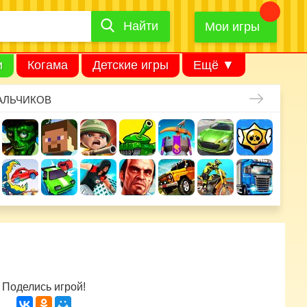
Найти
Найти
игру
Мои игры
и
Когама
Детские игры
Ещё ▼
АЛЬЧИКОВ
Поделись игрой!