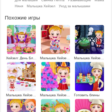
Для малышей
Свинка Пеппа
Развивающие
Мама
Няня
Малышка Хейзел
Уход за малышами
Похожие игры
Хейзел: День Благодарения
Малышка Хейзел на операции
Малышка Хейзел: Приключения в Замке
Малышка Хейзел пряничный домик
Малышка Хейзел Новый Год
Готовить блины