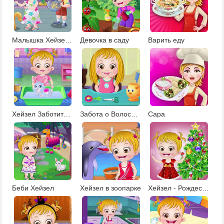
Малышка Хейзел 4
Девочка в саду
Варить еду
Хейзел Заботиться о Кролике
Забота о Волосах Хейзел
Сара
Беби Хейзел
Хейзел в зоопарке
Хейзел - Рождественское время