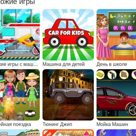
ожие игры
Детские игры с машинами
Машина для детей
День в школе
йная поездка
Тюнинг Джип
Мойка Машин