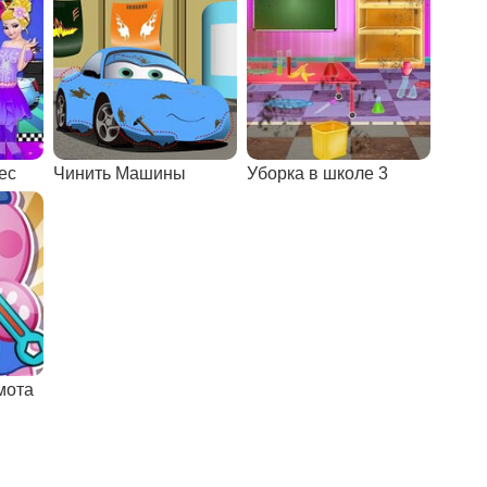
ес
Чинить Машины
Уборка в школе 3
мота