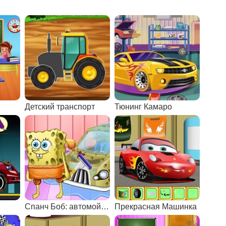
Детский транспорт
Тюнинг Камаро
Спанч Боб: автомойка и тюнинг
Прекрасная Машинка