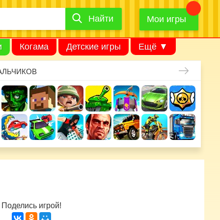
Найти
Найти
игру
Мои игры
и
Когама
Детские игры
Ещё ▼
АЛЬЧИКОВ
Поделись игрой!