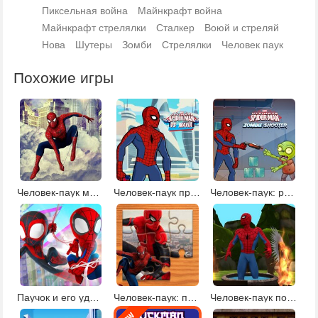
Пиксельная война
Майнкрафт война
Майнкрафт стрелялки
Сталкер
Воюй и стреляй
Нова
Шутеры
Зомби
Стрелялки
Человек паук
Похожие игры
Человек-паук метатель паутины
Человек-паук против мафии
Человек-паук: расстрел зомби
Паучок и его удивительные друзья
Человек-паук: пазлы 2
Человек-паук побег из джунглей