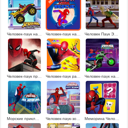
Человек-паук на монстр-траке
Человек-паук на веревке
Человек Паук Эпичные Битвы
Человек-паук против роботов
Человек-паук раскраски
Человек-паук на мотоцикле
Морские приключения Человека-паука
Человек-паук-золотоискатель
Меморина Человека-паука