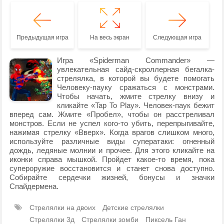
Предыдущая игра
На весь экран
Следующая игра
Игра «Spiderman Commander» —
увлекательная сайд-скроллерная бегалка-
стрелялка, в которой вы будете помогать
Человеку-пауку сражаться с монстрами.
Чтобы начать, жмите стрелку внизу и
кликайте «Tap To Play». Человек-паук бежит
вперед сам. Жмите «Пробел», чтобы он расстреливал
монстров. Если не успел кого-то убить, перепрыгивайте,
нажимая стрелку «Вверх». Когда врагов слишком много,
используйте различные виды суператаки: огненный
дождь, ледяные молнии и прочее. Для этого кликайте на
иконки справа мышкой. Пройдет какое-то время, пока
супероружие восстановится и станет снова доступно.
Собирайте сердечки жизней, бонусы и значки
Спайдермена.
Стрелялки на двоих
Детские стрелялки
Стрелялки 3д
Стрелялки зомби
Пиксель Ган