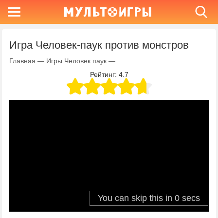
Игра Человек-паук против монстров
Главная
—
Игры Человек паук
—
Игра Человек-паук против мон
Рейтинг:
4.7