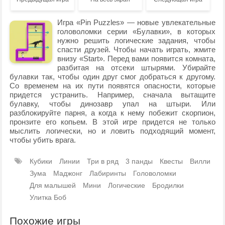
Игра «Pin Puzzles» — новые увлекательные
головоломки серии «Булавки», в которых
нужно решить логические задания, чтобы
спасти друзей. Чтобы начать играть, жмите
внизу «Start». Перед вами появится комната,
разбитая на отсеки штырями. Убирайте
булавки так, чтобы один друг смог добраться к другому.
Со временем на их пути появятся опасности, которые
придется устранить. Например, сначала вытащите
булавку, чтобы динозавр упал на штыри. Или
разблокируйте парня, а когда к нему побежит скорпион,
пронзите его копьем. В этой игре придется не только
мыслить логически, но и ловить подходящий момент,
чтобы убить врага.
Кубики
Линии
Три в ряд
3 панды
Квесты
Вилли
Зума
Маджонг
Лабиринты
Головоломки
Для малышей
Мини
Логические
Бродилки
Улитка Боб
Похожие игры