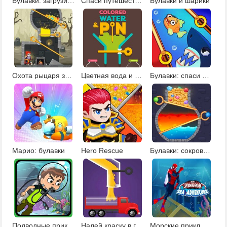
Булавки: загрузи краски
Спаси путешественника
Булавки и шарики
Охота рыцаря за сокровищами
Цветная вода и булавки
Булавки: спаси рыбку
Марио: булавки
Hero Rescue
Булавки: сокровища башни
Подводные приключения Бена 10
Налей краску в грузовики
Морские приключения Человека-паука