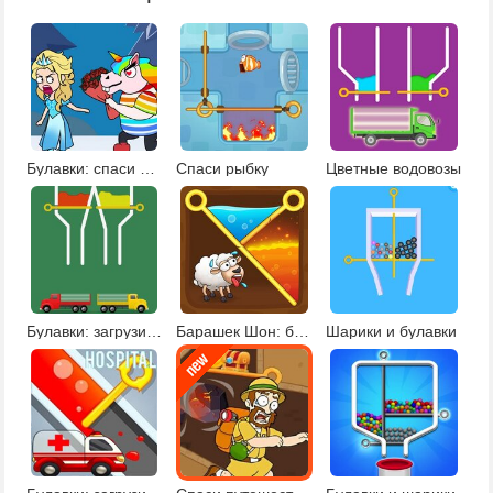
Булавки: спаси принцесс
Спаси рыбку
Цветные водовозы
Булавки: загрузи краску
Барашек Шон: булавки
Шарики и булавки