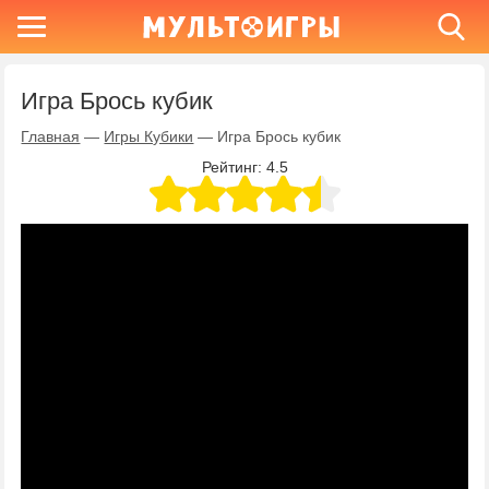
Игра Брось кубик
Главная
—
Игры Кубики
—
Игра Брось кубик
Рейтинг:
4.5