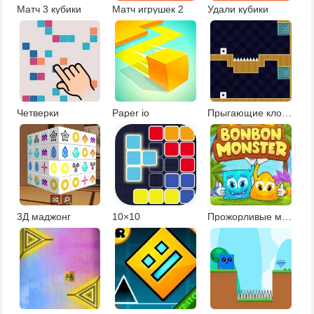
Матч 3 кубики
Матч игрушек 2
Удали кубики
Четверки
Paper io
Прыгающие клоны
3Д маджонг
10×10
Прожорливые монстры