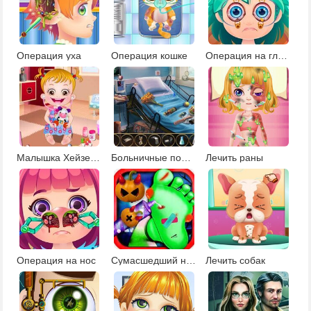
Операция уха
Операция кошке
Операция на глаза
Малышка Хейзел на операции
Больничные помощники
Лечить раны
Операция на нос
Сумасшедший ногтевой доктор
Лечить собак