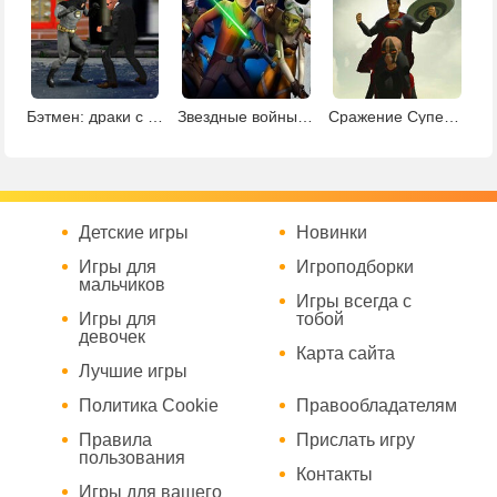
Бэтмен: драки с бандитами
Звездные войны - Война клонов
Сражение Супермена с инопланетянами
Детские игры
Новинки
Игры для
Игроподборки
мальчиков
Игры всегда с
Игры для
тобой
девочек
Карта сайта
Лучшие игры
Политика Cookie
Правообладателям
Правила
Прислать игру
пользования
Контакты
Игры для вашего