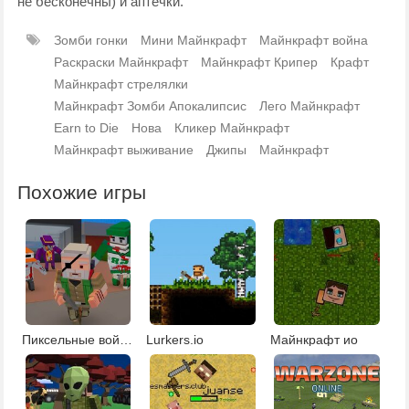
не бесконечны) и аптечки.
Зомби гонки
Мини Майнкрафт
Майнкрафт война
Раскраски Майнкрафт
Майнкрафт Крипер
Крафт
Майнкрафт стрелялки
Майнкрафт Зомби Апокалипсис
Лего Майнкрафт
Earn to Die
Нова
Кликер Майнкрафт
Майнкрафт выживание
Джипы
Майнкрафт
Похожие игры
Пиксельные войны 2
Lurkers.io
Майнкрафт ио