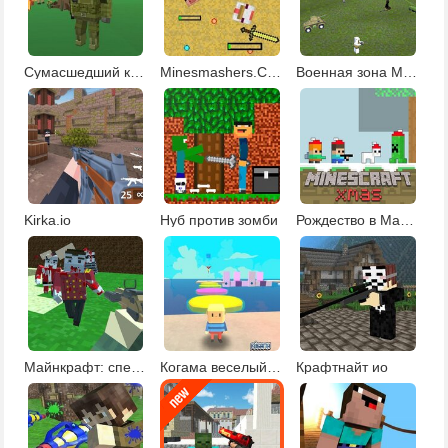
Сумасшедший крафт
Minesmashers.Club
Военная зона Майнкрафта
Kirka.io
Нуб против зомби
Рождество в Майнкрафте
Майнкрафт: спецназ против зомби
Когама веселый паркур Обби
Крафтнайт ио