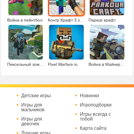
Война в пейнтбол
Контр Крафт 3 зомби
Паркур крафт
Пиксельный зомби апокалипсис 3
Pixel Warfare.io
Война в Майнкрафте
Детские игры
Новинки
Игры для
Игроподборки
мальчиков
Игры всегда с
Игры для
тобой
девочек
Карта сайта
Лучшие игры