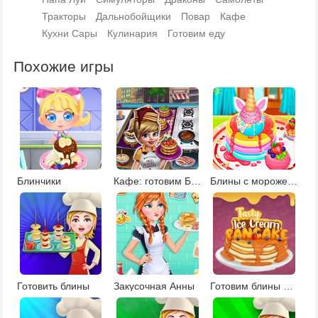
Тракторы
Дальнобойщики
Повар
Кафе
Кухни Сары
Кулинария
Готовим еду
Похожие игры
Блинчики
Кафе: готовим Блины
Блины с мороженым
Готовить блины
Закусочная Анны
Готовим блины с мороженым