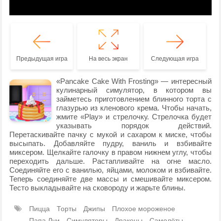
Предыдущая игра
На весь экран
Следующая игра
«Pancake Cake With Frosting» — интересный
кулинарный симулятор, в котором вы
займетесь приготовлением блинного торта с
глазурью из кленового крема. Чтобы начать,
жмите «Play» и стрелочку. Стрелочка будет
указывать порядок действий.
Перетаскивайте пачку с мукой и сахаром к миске, чтобы
высыпать. Добавляйте пудру, ваниль и взбивайте
миксером. Щелкайте галочку в правом нижнем углу, чтобы
переходить дальше. Растапливайте на огне масло.
Соединяйте его с ванилью, яйцами, молоком и взбивайте.
Теперь соединяйте две массы и смешивайте миксером.
Тесто выкладывайте на сковороду и жарьте блины.
Пицца
Торты
Джипы
Плохое мороженое
Папа Луи
Симуляторы
Драконы
Самолёты