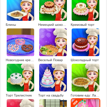
Блины
Немецкий шоколадный торт
Кремовый торт
Новогодние крендельки
Веселый Повар
Шоколадный торт
Торт Трилистник
Торт на свадьбу
Готовим еду: Лапша с цыплёнком