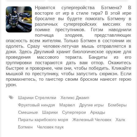
Нравятся супергеройства Бэтмена? В
восторге от игр в стиле тира? В этой игре
бросалке вы будете помогать Бэтмену в
различных супергеройских миссиях по
поимке преступников. Готэм наводнили
полчища злодеев, представляющих
опасность всем жителям. Только Бэтмен в состоянии их
одолеть. Сразу человек-летучая мышь отправляется в
доки. Здесь Двуликий хранит биологическое оружие для
проведения массового теракта. Бандиты из его
группировки постараются дать вам отпор. Окажитесь
быстрее и проворнее, чем они, чтобы победить. Кликайте
мышкой по преступнику, чтобы запустить сюрикэн. Если
промахнетесь, то гангстер своим броском нанесет герою
урон.
Шарики Стрелялки
Хеликс Джамп
Фруктовый ниндзя
Марвел
Другие игры
Бомберы
Смешные
Шарики
Супергерои
Аркады
Пираты карибского моря
Железный Человек
Халк
Бэтмен
Человек паук