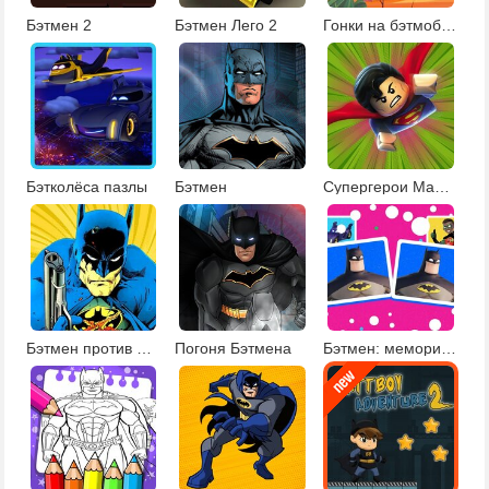
Бэтмен 2
Бэтмен Лего 2
Гонки на бэтмобиле
Бэтколёса пазлы
Бэтмен
Супергерои Марвел Лего: пазлы
Бэтмен против монстров
Погоня Бэтмена
Бэтмен: меморина