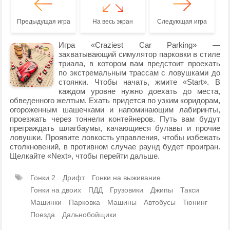
Предыдущая игра
На весь экран
Следующая игра
Игра «Craziest Car Parking» —
захватывающий симулятор парковки в стиле
триала, в котором вам предстоит проехать
по экстремальным трассам с ловушками до
стоянки. Чтобы начать, жмите «Start». В
каждом уровне нужно доехать до места,
обведенного желтым. Ехать придется по узким коридорам,
огороженным шашечками и напоминающим лабиринты,
проезжать через тоннели контейнеров. Путь вам будут
преграждать шлагбаумы, качающиеся булавы и прочие
ловушки. Проявите ловкость управления, чтобы избежать
столкновений, в противном случае раунд будет проигран.
Щелкайте «Next», чтобы перейти дальше.
Гонки 2
Дрифт
Гонки на выживание
Гонки на двоих
ПДД
Грузовики
Джипы
Такси
Машинки
Парковка
Машины
Автобусы
Тюнинг
Поезда
Дальнобойщики