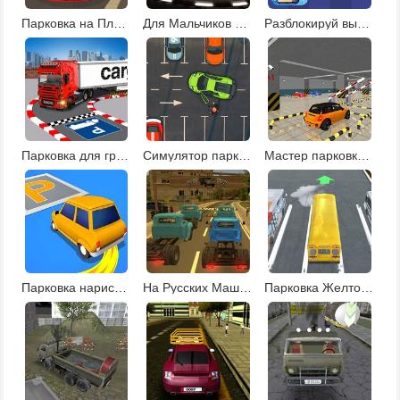
Парковка на Пляже
Для Мальчиков Парковка
Разблокируй выезд с парковки
Парковка для грузовиков
Симулятор парковки
Мастер парковки машин
Парковка нарисуй маршрут
На Русских Машинах
Парковка Желтого Автобуса