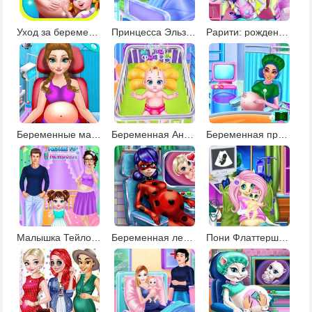
Уход за беременной
Принцесса Эльза: рождение ребенка
Рарити: рождение малыша
Беременные мамы рожают - операция
Беременная Анна и уход за ребенком
Беременная принцесса
Малышка Тейлор: подготовка к рождению братика
Беременная леди Баг
Пони Флаттершай: рождение ребенка