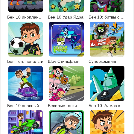
Бен 10 инопланетные соперники
Бен 10 Удар Ядра
Бен 10: битвы с пришельцами
Бен Тен: пенальти
Шоу Стинкфлая
Суперкемпинг
Бен 10 опасный полет
Веселые гонки мультяшек
Бен 10: Алмаз стреляй