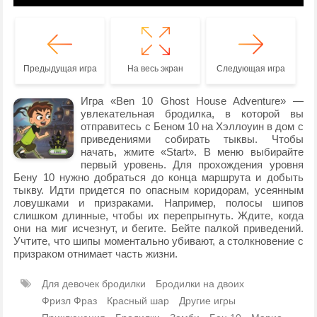
Предыдущая игра
На весь экран
Следующая игра
Игра «Ben 10 Ghost House Adventure» —
увлекательная бродилка, в которой вы
отправитесь с Беном 10 на Хэллоуин в дом с
приведениями собирать тыквы. Чтобы
начать, жмите «Start». В меню выбирайте
первый уровень. Для прохождения уровня
Бену 10 нужно добраться до конца маршрута и добыть
тыкву. Идти придется по опасным коридорам, усеянным
ловушками и призраками. Например, полосы шипов
слишком длинные, чтобы их перепрыгнуть. Ждите, когда
они на миг исчезнут, и бегите. Бейте палкой приведений.
Учтите, что шипы моментально убивают, а столкновение с
призраком отнимает часть жизни.
Для девочек бродилки
Бродилки на двоих
Фризл Фраз
Красный шар
Другие игры