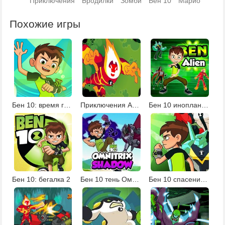
Приключения
Бродилки
Зомби
Бен 10
Марио
Похожие игры
Бен 10: время героев
Приключения Алмаза и Человека-огня
Бен 10 инопланетяне
Бен 10: бегалка 2
Бен 10 тень Омнитрикса
Бен 10 спасение мира