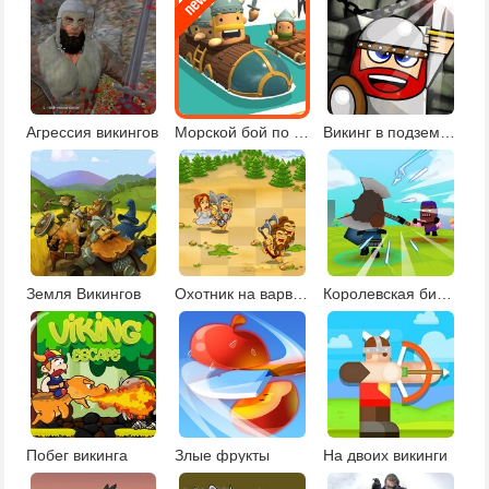
Агрессия викингов
Морской бой по сети
Викинг в подземелье
Земля Викингов
Охотник на варваров
Королевская битва викингов
Побег викинга
Злые фрукты
На двоих викинги