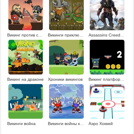
Викинг против скелетов
Викинги приключения
Assassins Creed Вальгалла: поиск звезд
Викинг на драконе
Хроники викингов
Викинг платформер
Викинги война
Викинги войны кланов
Аэро Хоккей