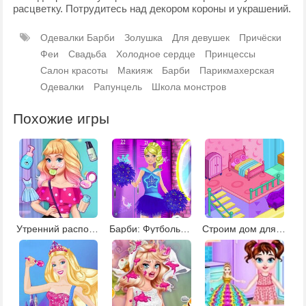
расцветку. Потрудитесь над декором короны и украшений.
Одевалки Барби
Золушка
Для девушек
Причёски
Феи
Свадьба
Холодное сердце
Принцессы
Салон красоты
Макияж
Барби
Парикмахерская
Одевалки
Рапунцель
Школа монстров
Похожие игры
Утренний распорядок Барби
Барби: Футбольные болельщицы
Строим дом для Барби