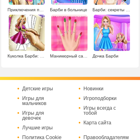
Приключения принцессы Барби: пазлы
Барби в больнице
Барби: секреты красоты
Куколка Барби: сборник раскрасок
Маникюрный салон Барби
Дочка Барби
Детские игры
Новинки
Игры для
Игроподборки
мальчиков
Игры всегда с
Игры для
тобой
девочек
Карта сайта
Лучшие игры
Политика Cookie
Правообладателям