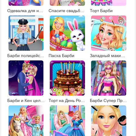
Одевалка для настоящей Барби
Спасите свадьбу Барби
Торт Барби
Барби полицейский
Пасха Барби
Западный макияж против корейского
Барби и Кен целуются
Торт на День Рождения 2
Барби Супер Принцесса в больнице