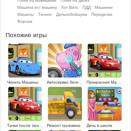
Гонки на выживание
Гонки на двоих
Машина ест машину
Хот Вилс
ПДД
Машинки
Машины
Тюнинг
Дальнобойщики
Переделки
Форсаж
Похожие игры
Чинить Машины
Автосервис бегемота
Прекрасная Машинка
Тачки после тюнинга
Ремонт грузовика
День в школе