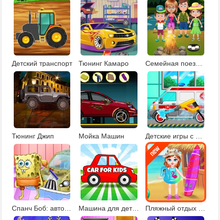
Детский транспорт
Тюнинг Камаро
Семейная поездка
Тюнинг Джип
Мойка Машин
Детские игры с машинами
Спанч Боб: автомойка и тюнинг
Машина для детей
Пляжный отдых малышки Тейлор