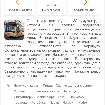
Предыдущая игра
На весь экран
Следующая игра
Онлайн игра «Автобус» — 3Д симулятор, в
котором вы станете водителем
общественного транспорта, работающего в
городе или загородом. В игре имеется два
мода. В первом вы будете управлять
городским автобусом. Выезжайте из
автопарка и отправляйтесь по маршруту.
Останавливайтесь на остановках, забирайте пассажиров
и отвозите их к следующим. На раунды игры выделяются
считанные секунды, так что спешите. Во втором вы
станете водителем загородного автобуса, курсирующего в
горной местности. Здесь придется ездить по сельскому
бездорожью с насыщенным трафиком. Покажите класс
вождения, чтобы не попасть в аварии.
Лего Майнкрафт
Пицца
Майнкрафт выживание
Роблокс
Плохое мороженое
Папа Луи
Симуляторы
Майнкрафт
Такси
Парковка
Тракторы
Автобусы
Повар
Магазин
Кафе