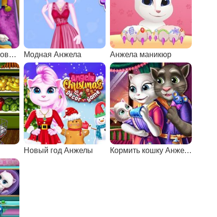
Первая помощь говорящей Анжеле
Модная Анжела
Анжела маникюр
Новый год Анжелы
Кормить кошку Анжелу