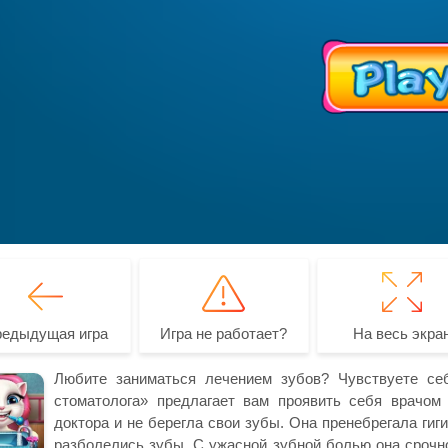
редыдущая игра
Игра не работает?
На весь экра
Любите заниматься лечением зубов? Чувствуете се
стоматолога» предлагает вам проявить себя врачом
доктора и не берегла свои зубы. Она пренебрегала гиги
разболелись зубы. С ужасной зубной болью она срочно