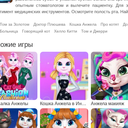
опытным стоматологом и вылечите пациентку. Для 
тимент медицинских инструментов. Осмотрите полость рта. Найд
Том за Золотом
Доктор Плюшева
Кошка Анжела
Про котят
До
Больница
Говорящий кот
Хелло Китти
Том и Джерри
ожие игры
алка Анжелы
Кошка Анжела в Инстаграме
Анжела макияж