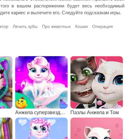
этого в вашем распоряжении будет весь необходимый
ите кариес и вылечите его. Следуйте подсказкам игры.
ктор
Лечить зубы
Про животных
Кошки
Операция
Анжела суперзвезда моды
Пазлы Анжела и Том