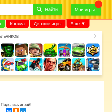
Найти
Найти
игру
Мои игры
и
Когама
Детские игры
Ещё ▼
АЛЬЧИКОВ
Поделись игрой!