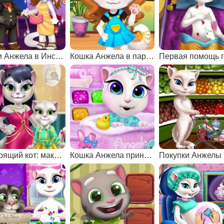
Том и Анжела в Инстаграм
Кошка Анжела в парикмахерской
Говорящий кот: макияж Анжелы
Кошка Анжела принимает ванну
Покупки Анжелы