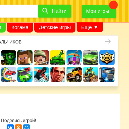
Найти
Найти
игру
Мои игры
и
Когама
Детские игры
Ещё ▼
АЛЬЧИКОВ
Поделись игрой!