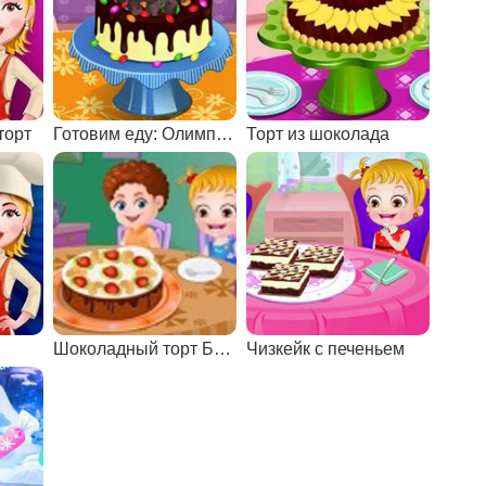
торт
Готовим еду: Олимпийский пирог
Торт из шоколада
Шоколадный торт Брауни
Чизкейк с печеньем