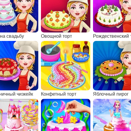
 на свадьбу
Овощной торт
Рождественский 
ничный чизкейк
Конфетный торт
Яблочный пирог