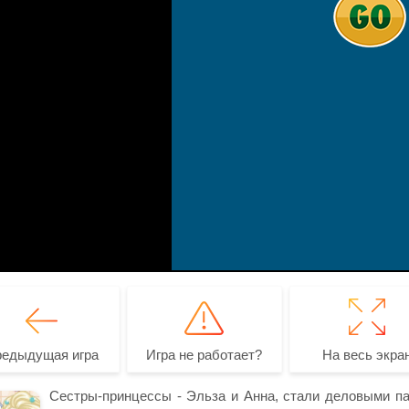
редыдущая игра
Игра не работает?
На весь экра
Сестры-принцессы - Эльза и Анна, стали деловыми па