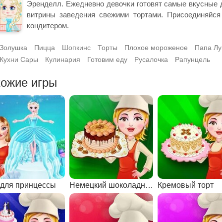
Эренделл. Ежедневно девочки готовят самые вкусные д
витрины заведения свежими тортами. Присоединяйся
кондитером.
Золушка
Пицца
Шопкинс
Торты
Плохое мороженое
Папа Лу
Кухни Сары
Кулинария
Готовим еду
Русалочка
Рапунцель
ожие игры
 для принцессы
Немецкий шоколадный торт
Кремовый торт