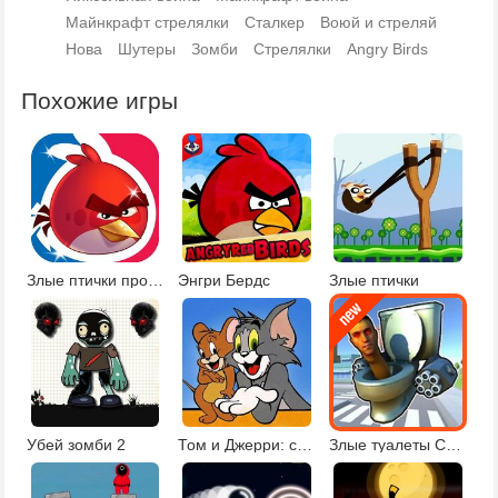
Майнкрафт стрелялки
Сталкер
Воюй и стреляй
Нова
Шутеры
Зомби
Стрелялки
Angry Birds
Похожие игры
Злые птички против свиней
Энгри Бердс
Злые птички
Убей зомби 2
Том и Джерри: стрельба из пушки
Злые туалеты Скибиди