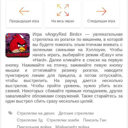
Предыдущая игра
На весь экран
Следующая игра
Игра «AngryRed Birds» — увлекательная
стрелялка из рогатки по мишеням, в которой
вы будете помогать злым птичкам воевать с
зелеными свиньями на Хэллоуин. Чтобы
начать играть, выбирайте режим «Easy» или
«Hard». Далее кликайте в списке на первую
кнопку. Нажимайте на птичку, зажимайте левую кнопку
мышки и оттягивайте резинку рогатки, наводите
пунктирную линию для прицела, а потом отпускайте,
чтобы выстрелить. На раунд дается несколько
выстрелов. Чтобы пройти уровень, нужно убить всех
свиней. Некоторых сбивайте прямым попаданием, других
заваливайте обломками сооружений. Также старайтесь за
один выстрел сбить сразу несколько целей.
Стрелялки на двоих
Детские стрелялки
Стрелялки 3д
Стрелялки зомби
Пиксель Ган
Пиксельная война
Майнкрафт война