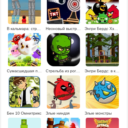
В кальмара: стрельба из рогатки
Неоновый выстрел
Энгри Бердс Хэллоуин
Сумасшедшая птичка
Стрельба из рогатки по монстрам
Энгри Бердс: в кальмара
Бен 10 Омнитрикс
Злые ниндзя
Злые монстры