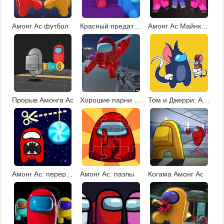
Амонг Ас футбол
Красный предатель против экипажа
Амонг Ас Майнкрафт
Прорыв Амонга Ас
Хорошие парни против Амонг Ас
Том и Джерри: Амонг Ас
Амонг Ас: перережь веревку
Амонг Ас: пазлы
Когама Амонг Ас