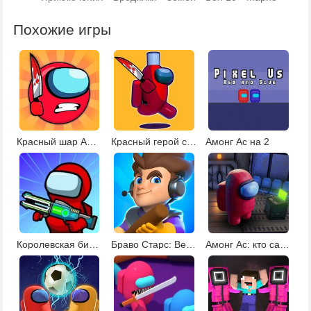
Похожие игры
Красный шар Амонг Ас
Красный герой самозванец
Амонг Ас на 2
Королевская битва Амонг Ас
Браво Старс: Betrayal.io
Амонг Ас: кто самозванец?