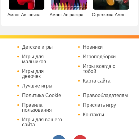
Амонг Ас: ночная гонка
Амонг Ас раскраска
Стрелялка Амонг Ас
Детские игры
Новинки
Игры для
Игроподборки
мальчиков
Игры всегда с
Игры для
тобой
девочек
Карта сайта
Лучшие игры
Политика Cookie
Правообладателям
Правила
Прислать игру
пользования
Контакты
Игры для вашего
сайта