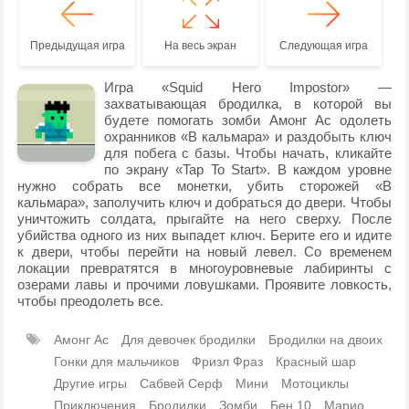
Предыдущая игра
На весь экран
Следующая игра
Игра «Squid Hero Impostor» —
захватывающая бродилка, в которой вы
будете помогать зомби Амонг Ас одолеть
охранников «В кальмара» и раздобыть ключ
для побега с базы. Чтобы начать, кликайте
по экрану «Tap To Start». В каждом уровне
нужно собрать все монетки, убить сторожей «В
кальмара», заполучить ключ и добраться до двери. Чтобы
уничтожить солдата, прыгайте на него сверху. После
убийства одного из них выпадет ключ. Берите его и идите
к двери, чтобы перейти на новый левел. Со временем
локации превратятся в многоуровневые лабиринты с
озерами лавы и прочими ловушками. Проявите ловкость,
чтобы преодолеть все.
Амонг Ас
Для девочек бродилки
Бродилки на двоих
Гонки для мальчиков
Фризл Фраз
Красный шар
Другие игры
Сабвей Серф
Мини
Мотоциклы
Приключения
Бродилки
Зомби
Бен 10
Марио