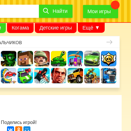
Найти
Найти
игру
Мои игры
и
Когама
Детские игры
Ещё ▼
АЛЬЧИКОВ
Поделись игрой!