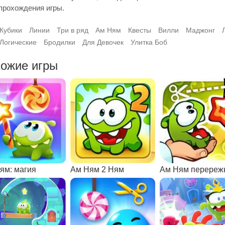
прохождения игры.
Кубики
Линии
Три в ряд
Ам Ням
Квесты
Вилли
Маджонг
Логические
Бродилки
Для Девочек
Улитка Боб
ожие игры
ям: магия
Ам Ням 2 Ням