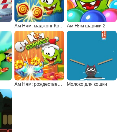
Ам Ням: маджонг Коннект
Ам Ням шарики 2
Ам Ням: рождественский Коннект
Молоко для кошки