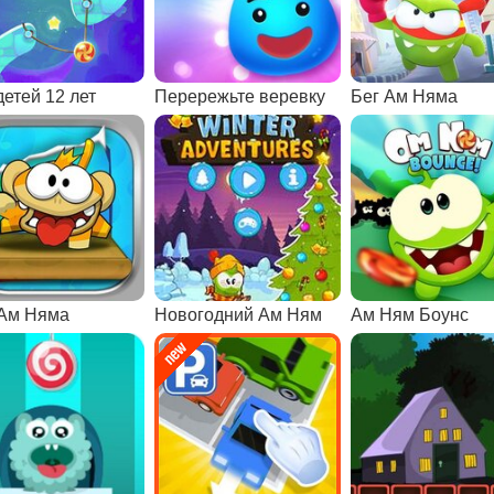
детей 12 лет
Перережьте веревку
Бег Ам Няма
Ам Няма
Новогодний Ам Ням
Ам Ням Боунс