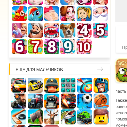
П
ЕЩЕ ДЛЯ МАЛЬЧИКОВ
пасть
Также
ровно
испол
помож
момен