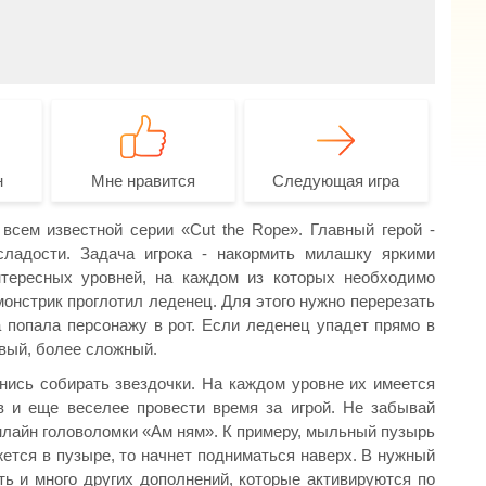
н
Мне нравится
Следующая игра
всем известной серии «Cut the Rope». Главный герой -
ладости. Задача игрока - накормить милашку яркими
нтересных уровней, на каждом из которых необходимо
монстрик проглотил леденец. Для этого нужно перерезать
а попала персонажу в рот. Если леденец упадет прямо в
овый, более сложный.
нись собирать звездочки. На каждом уровне их имеется
в и еще веселее провести время за игрой. Не забывай
лайн головоломки «Ам ням». К примеру, мыльный пузырь
ется в пузыре, то начнет подниматься наверх. В нужный
ть и много других дополнений, которые активируются по