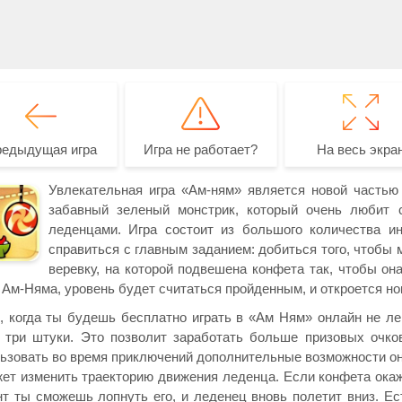
редыдущая игра
Игра не работает?
На весь экра
Увлекательная игра «Ам-ням» является новой частью 
забавный зеленый монстрик, который очень любит с
леденцами. Игра состоит из большого количества и
справиться с главным заданием: добиться того, чтобы 
веревку, на которой подвешена конфета так, чтобы он
 Ам-Няма, уровень будет считаться пройденным, и откроется н
, когда ты будешь бесплатно играть в «Ам Ням» онлайн не ле
 три штуки. Это позволит заработать больше призовых очко
ьзовать во время приключений дополнительные возможности он
ет изменить траекторию движения леденца. Если конфета окаж
т ты сможешь лопнуть его, и леденец вновь полетит вниз. Ес