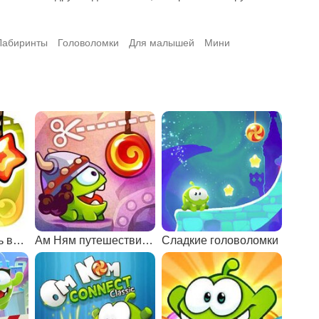
Лабиринты
Головоломки
Для малышей
Мини
Ам Ням перережь веревку 1
Ам Ням путешествие во времени
Сладкие головоломки