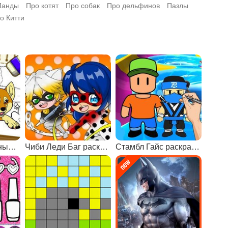
Панды
Про котят
Про собак
Про дельфинов
Пазлы
о Китти
Раскраски животных с креатором 2
Чиби Леди Баг раскраска
Стамбл Гайс раскраски