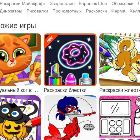
Раскраски Майнкрафт
Зверополис
Барашек Шон
Обезьянки
Динозавры
Рисовалки
Про животных
Раскраски
Ферма
Хелл
ожие игры
Виртуальный кот в школе
Раскраски блестки