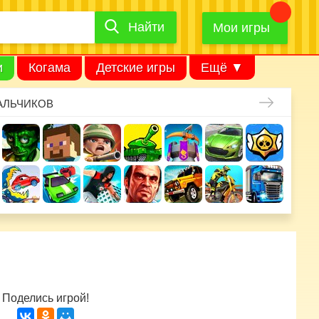
Найти
Найти
игру
Мои игры
и
Когама
Детские игры
Ещё ▼
АЛЬЧИКОВ
Поделись игрой!