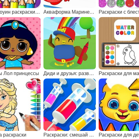
Хэллоуин раскраски и рисовалки
Акваформа Маринетт и друзья
ы Лол принцессы
Диди и друзья: развивающие раскраски
а раскраски
Раскраски: смешай цвета
Раскраски для де