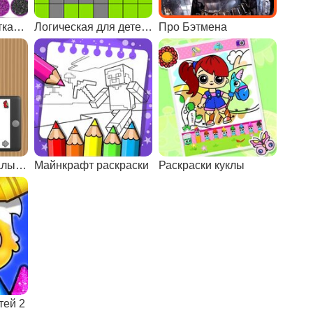
Раскраски с блестками и нейл-арт
Логическая для детей 5 лет
Про Бэтмена
Раскраски для малышей
Майнкрафт раскраски
Раскраски куклы
тей 2