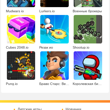
Mudwars io
Lurkers.io
Военные брокеры
Cubes 2048.io
Резак ио
Shootup.io
Pung.io
Браво Старс: Betrayal.io
Королевская битва Амонг Ас
Детские игры
Новинки