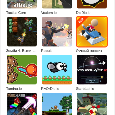
Tactics Core
Voxiom io
DigDig.io
Зомби 4: Выжить в зомби-апокалипсисе
Repuls
Лучший гонщик
Taming.io
FlyOrDie.io
Starblast io