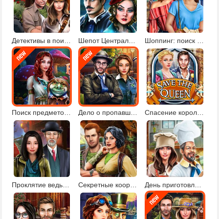
Детективы в поисках артефактов
Шепот Центрального парка
Шоппинг: поиск предметов и отличий
Поиск предметов в сказочном лесу
Дело о пропавшем подростке
Спасение королевы
Проклятие ведьмы
Секретные координаты
День приготовления пищи