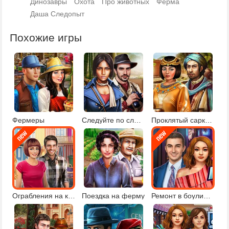
Динозавры
Охота
Про животных
Ферма
Даша Следопыт
Похожие игры
Фермеры
Следуйте по следам
Проклятый саркофаг
Ограбления на курорте
Поездка на ферму
Ремонт в боулинг-клубе