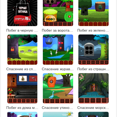
Побег в черную пятницу
Побег за ворота деревни
Побег из зеленой усадьбы
Спасение из спокойной земли
Спасение журавля
Побег из страшного леса 2
Побег из дома мафиози
Спасение утиной семьи: эпизод 1
Спасение морского конька