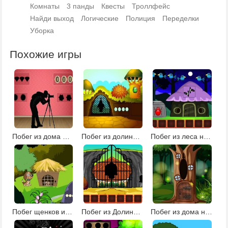
Комнаты
3 панды
Квесты
Троллфейс
Найди выход
Логические
Полиция
Переделки
Уборка
Похожие игры
Побег из дома фотографа
Побег из долины башен
Побег из леса на Хэллоуин 2
Побег щенков из клетки
Побег из Долины черепа
Побег из дома на дереве