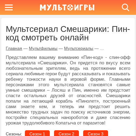
Мультсериал Смешарики: Пин-
код смотреть онлайн
Главная
—
Мультфильмы
—
Мультсериалы
—
Смешарики: Пин-
Представляем вашему вниманию «Пин-код» - спин-офф
мультсериала «Смешарики». Он придется по вкусу всем
любознательным зрителям, ведь на протяжении всего
сериала любимые герои будут рассказывать и показывать
ребенку тонкости науки в игровой форме. Главными
персонажами этого мультсериала становятся самые
умные смешарики – Лосяш и Пин, именно им предстоит
спасти остальных друзей от опасностей. Смешарики
попали на летающий корабль «Пинолет», построенный
сами знаете кем, и теперь им предстоит решить
множество трудных задач по поиску источников энергии,
постройке специальных нанороботов и даже спасению
урожая трудолюбивого Копатыча от паразитов!
Сезоны:
Сезон 1
Сезон 2
Сезон 3